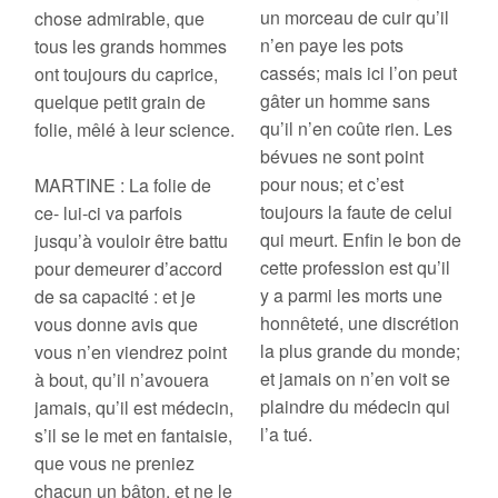
un morceau de cuir qu’il
chose admirable, que
n’en paye les pots
tous les grands hommes
cassés; mais ici l’on peut
ont toujours du caprice,
gâter un homme sans
quelque petit grain de
qu’il n’en coûte rien. Les
folie, mêlé à leur science.
bévues ne sont point
pour nous; et c’est
MARTINE : La folie de
toujours la faute de celui
ce- lui-ci va parfois
qui meurt. Enfin le bon de
jusqu’à vouloir être battu
cette profession est qu’il
pour demeurer d’accord
y a parmi les morts une
de sa capacité : et je
honnêteté, une discrétion
vous donne avis que
la plus grande du monde;
vous n’en viendrez point
et jamais on n’en voit se
à bout, qu’il n’avouera
plaindre du médecin qui
jamais, qu’il est médecin,
l’a tué.
s’il se le met en fantaisie,
que vous ne preniez
chacun un bâton, et ne le