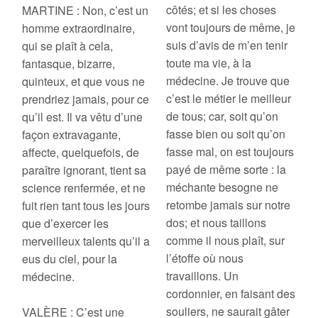
côtés; et si les choses
MARTINE : Non, c’est un
vont toujours de même, je
homme extraordinaire,
suis d’avis de m’en tenir
qui se plaît à cela,
toute ma vie, à la
fantasque, bizarre,
médecine. Je trouve que
quinteux, et que vous ne
c’est le métier le meilleur
prendriez jamais, pour ce
de tous; car, soit qu’on
qu’il est. Il va vêtu d’une
fasse bien ou soit qu’on
façon extravagante,
fasse mal, on est toujours
affecte, quelquefois, de
payé de même sorte : la
paraître ignorant, tient sa
méchante besogne ne
science renfermée, et ne
retombe jamais sur notre
fuit rien tant tous les jours
dos; et nous taillons
que d’exercer les
comme il nous plaît, sur
merveilleux talents qu’il a
l’étoffe où nous
eus du ciel, pour la
travaillons. Un
médecine.
cordonnier, en faisant des
souliers, ne saurait gâter
VALÈRE : C’est une